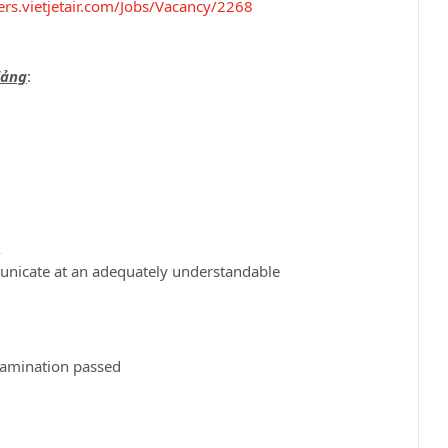
eers.vietjetair.com/Jobs/Vacancy/2268
iảng
:
4
municate at an adequately understandable
xamination passed