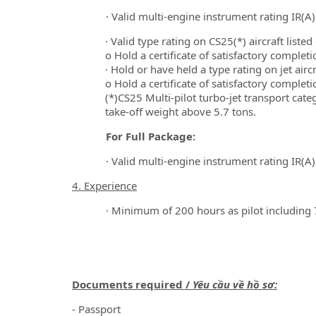
· Valid multi-engine instrument rating IR(A)
· Valid type rating on CS25(*) aircraft listed
o Hold a certificate of satisfactory complet
· Hold or have held a type rating on jet aircr
o Hold a certificate of satisfactory complet
(*)CS25 Multi-pilot turbo-jet transport ca
take-off weight above 5.7 tons.
For Full Package:
· Valid multi-engine instrument rating IR(A)
4.
Experience
· Minimum of 200 hours as pilot including
Documents required /
Yêu cầu về hồ sơ:
- Passport