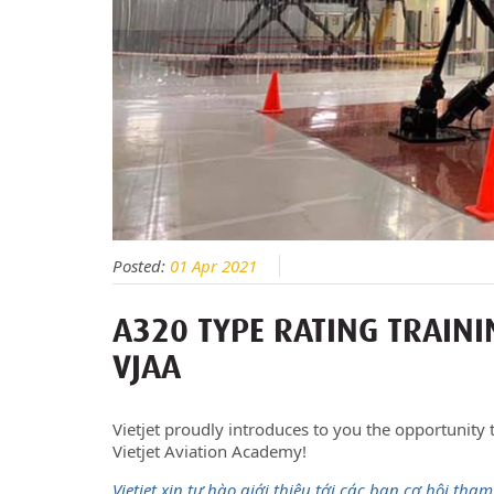
Posted:
01 Apr 2021
A320 TYPE RATING TRAIN
VJAA
Vietjet proudly introduces to you the opportunity t
Vietjet Aviation Academy!
Vietjet xin tự hào giới thiệu tới các bạn cơ hội t