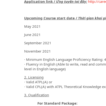
Application link /
Ứng tuyển tại đây:
http://car
Upcoming Course start date /
Thời gian khai g
May 2021
June 2021
September 2021
November 2021
· Minimum English Language Proficiency Rating: 
· Fluency in English (Able to write, read and com
level in English language)
2. Licensing
· Valid ATPL(A) or
· Valid CPL(A) with ATPL Theoretical Knowledge e
3. Qualification
For Standard Package: