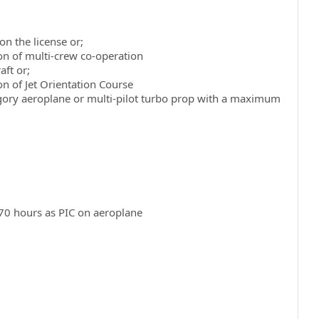
 on the license or;
ion of multi-crew co-operation
aft or;
ion of Jet Orientation Course
tegory aeroplane or multi-pilot turbo prop with a maximum
 70 hours as PIC on aeroplane