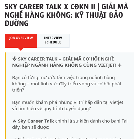
SKY CAREER TALK X CĐKN II | GIẢI MÃ
NGHỀ HÀNG KHÔNG: KỸ THUẬT BẢO
DƯỠNG
JOB OVERVIEW
INTERVIEW
SCHEDULE
🌟 SKY CAREER TALK – GIẢI MÃ CƠ HỘI NGHỀ
NGHIỆP NGÀNH HÀNG KHÔNG CÙNG VIETJET! ✈️
Bạn có từng mơ ước làm việc trong ngành hàng
không – một lĩnh vực đầy triển vọng và cơ hội phát
triển?
Bạn muốn khám phá những vị trí hấp dẫn tại Vietjet
và tìm hiểu về quy trình tuyển dụng?
🔥
Sky Career Talk
chính là sự kiện dành cho bạn! Tại
đây, bạn sẽ được: