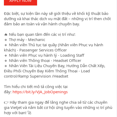
APPLY NOW
Đặc biệt, sự kiện lần này sẽ giới thiệu về khối kỹ thuật bảo
dưỡng và khai thác dịch vụ mặt đất – những vị trí then chốt
đảm bảo an toàn và vận hành chuyến bay.
🔥 Nếu bạn quan tâm đến các vị trí như:
🔹 Thợ máy - Mechanic
🔹 Nhân viên Thủ tục tại quầy (Nhân viên Phục vụ hành
khách) - Passenger Services Officer
🔹 Nhân viên Phục vụ hành lý - Loading Staff
🔹 Nhân viên Thông thoại - Headset Officer
🔹 Nhân Viên Tài Liệu Chuyến Bay, Hướng Dẫn Chất Xếp,
Điều Phối Chuyến Bay Kiêm Thông Thoại - Load
control/Ramp Supervision /Headset
Tìm hiểu chi tiết mô tả công việc tại
đây:
https://bit.ly/VJA_JobOpenings
👉 Hãy tham gia ngay để lắng nghe chia sẻ từ các chuyên
gia Vietjet và nắm bắt cơ hội ứng tuyển vào những vị trí phù
hợp với bạn! 🚀