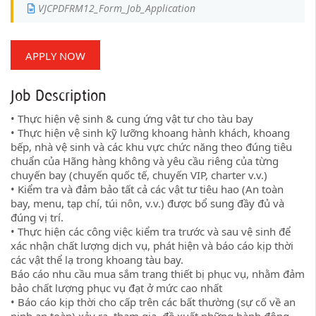
VJCPDFRM12_Form_Job_Application
APPLY NOW
Job Description
• Thực hiện vệ sinh & cung ứng vật tư cho tàu bay
• Thực hiện vệ sinh kỹ lưỡng khoang hành khách, khoang
bếp, nhà vệ sinh và các khu vực chức năng theo đúng tiêu
chuẩn của Hãng hàng không và yêu cầu riêng của từng
chuyến bay (chuyến quốc tế, chuyến VIP, charter v.v.)
• Kiểm tra và đảm bảo tất cả các vật tư tiêu hao (An toàn
bay, menu, tạp chí, túi nôn, v.v.) được bổ sung đầy đủ và
đúng vị trí.
• Thực hiện các công việc kiểm tra trước và sau vệ sinh để
xác nhận chất lượng dịch vụ, phát hiện và báo cáo kịp thời
các vật thể lạ trong khoang tàu bay.
Báo cáo nhu cầu mua sắm trang thiết bị phục vụ, nhằm đảm
bảo chất lượng phục vụ đạt ở mức cao nhất
• Báo cáo kịp thời cho cấp trên các bất thường (sự cố về an