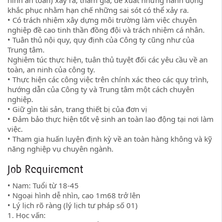
ninh an toàn) xảy ra, tham gia, đề xuất những hành động
khắc phục nhằm hạn chế những sai sót có thể xảy ra.
• Có trách nhiệm xây dựng môi trường làm việc chuyên
nghiệp đề cao tinh thần đồng đội và trách nhiệm cá nhân.
• Tuân thủ nội quy, quy định của Công ty cũng như của
Trung tâm.
Nghiêm túc thực hiện, tuân thủ tuyệt đối các yêu cầu về an
toàn, an ninh của công ty.
• Thực hiện các công việc trên chính xác theo các quy trình,
hướng dẫn của Công ty và Trung tâm một cách chuyên
nghiệp.
• Giữ gìn tài sản, trang thiết bị của đơn vị
• Đảm bảo thực hiện tốt vệ sinh an toàn lao động tại nơi làm
việc.
• Tham gia huấn luyện định kỳ về an toàn hàng không và kỹ
năng nghiệp vụ chuyên ngành.
Job Requirement
• Nam: Tuổi từ 18-45
• Ngoại hình dễ nhìn, cao 1m68 trở lên
• Lý lịch rõ ràng (lý lịch tư pháp số 01)
1. Học vấn: