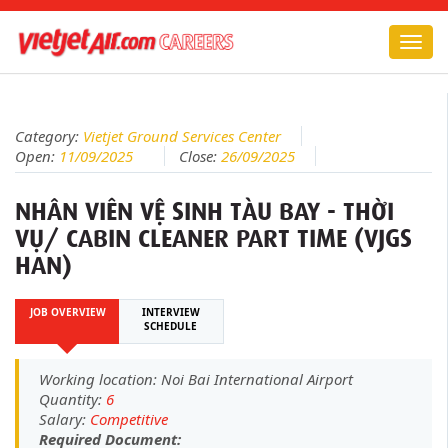
Togg
navig
Category:
Vietjet Ground Services Center
Open:
11/09/2025
Close:
26/09/2025
NHÂN VIÊN VỆ SINH TÀU BAY - THỜI
VỤ/ CABIN CLEANER PART TIME (VJGS
HAN)
JOB OVERVIEW
INTERVIEW
SCHEDULE
Working location: Noi Bai International Airport
Quantity:
6
Salary:
Competitive
Required Document: